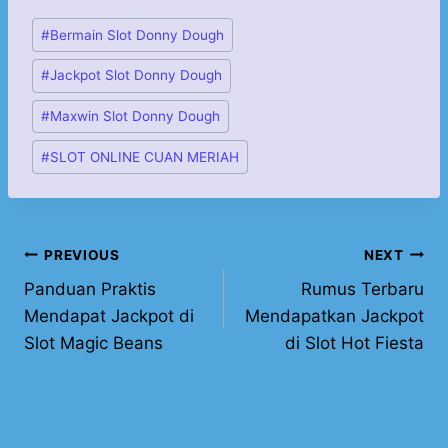
Post
#
Bermain Slot Donny Dough
Tags:
#
Jackpot Slot Donny Dough
#
Maxwin Slot Donny Dough
#
SLOT ONLINE CUAN MERIAH
Post
PREVIOUS
NEXT
Panduan Praktis
Rumus Terbaru
navigation
Mendapat Jackpot di
Mendapatkan Jackpot
Slot Magic Beans
di Slot Hot Fiesta