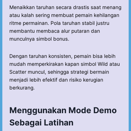
Menaikkan taruhan secara drastis saat menang
atau kalah sering membuat pemain kehilangan
ritme permainan. Pola taruhan stabil justru
membantu membaca alur putaran dan
munculnya simbol bonus.
Dengan taruhan konsisten, pemain bisa lebih
mudah memperkirakan kapan simbol Wild atau
Scatter muncul, sehingga strategi bermain
menjadi lebih efektif dan risiko kerugian
berkurang.
Menggunakan Mode Demo
Sebagai Latihan