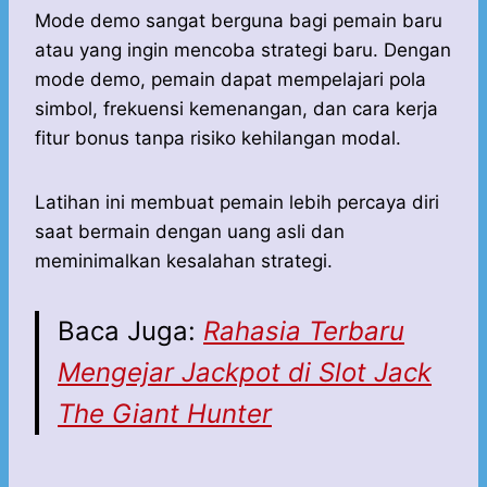
Mode demo sangat berguna bagi pemain baru
atau yang ingin mencoba strategi baru. Dengan
mode demo, pemain dapat mempelajari pola
simbol, frekuensi kemenangan, dan cara kerja
fitur bonus tanpa risiko kehilangan modal.
Latihan ini membuat pemain lebih percaya diri
saat bermain dengan uang asli dan
meminimalkan kesalahan strategi.
Baca Juga:
Rahasia Terbaru
Mengejar Jackpot di Slot Jack
The Giant Hunter