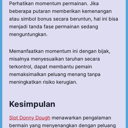
Perhatikan momentum permainan. Jika
beberapa putaran memberikan kemenangan
atau simbol bonus secara beruntun, hal ini bisa
menjadi tanda fase permainan sedang
menguntungkan.
Memanfaatkan momentum ini dengan bijak,
misalnya menyesuaikan taruhan secara
terkontrol, dapat membantu pemain
memaksimalkan peluang menang tanpa
meningkatkan risiko kerugian.
Kesimpulan
Slot Donny Dough
menawarkan pengalaman
bermain yang menyenangkan dengan peluang