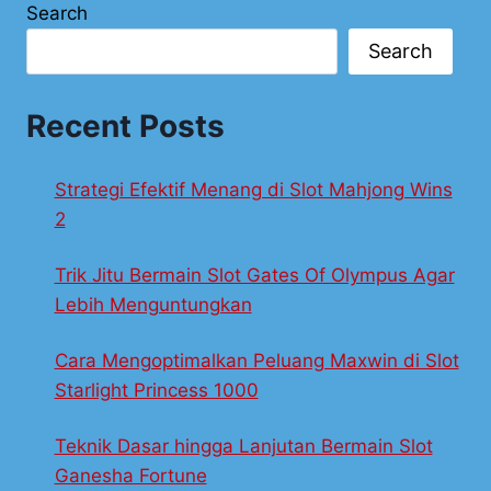
Search
Search
Recent Posts
Strategi Efektif Menang di Slot Mahjong Wins
2
Trik Jitu Bermain Slot Gates Of Olympus Agar
Lebih Menguntungkan
Cara Mengoptimalkan Peluang Maxwin di Slot
Starlight Princess 1000
Teknik Dasar hingga Lanjutan Bermain Slot
Ganesha Fortune