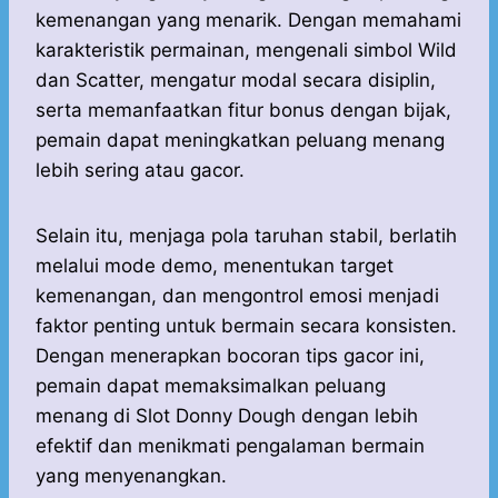
kemenangan yang menarik. Dengan memahami
karakteristik permainan, mengenali simbol Wild
dan Scatter, mengatur modal secara disiplin,
serta memanfaatkan fitur bonus dengan bijak,
pemain dapat meningkatkan peluang menang
lebih sering atau gacor.
Selain itu, menjaga pola taruhan stabil, berlatih
melalui mode demo, menentukan target
kemenangan, dan mengontrol emosi menjadi
faktor penting untuk bermain secara konsisten.
Dengan menerapkan bocoran tips gacor ini,
pemain dapat memaksimalkan peluang
menang di Slot Donny Dough dengan lebih
efektif dan menikmati pengalaman bermain
yang menyenangkan.