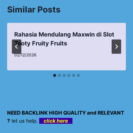
Similar Posts
Rahasia Mendulang Maxwin di Slot
Tooty Fruity Fruits
02/12/2026
NEED BACKLINK HIGH QUALITY and RELEVANT
?
let us help.
click here