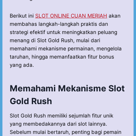
Berikut ini
SLOT ONLINE CUAN MERIAH
akan
membahas langkah-langkah praktis dan
strategi efektif untuk meningkatkan peluang
menang di Slot Gold Rush, mulai dari
memahami mekanisme permainan, mengelola
taruhan, hingga memanfaatkan fitur bonus
yang ada.
Memahami Mekanisme Slot
Gold Rush
Slot Gold Rush memiliki sejumlah fitur unik
yang membedakannya dari slot lainnya.
Sebelum mulai bertaruh, penting bagi pemain