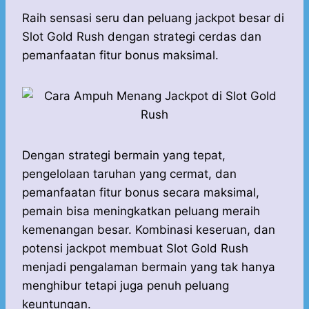
h
a
e
e
k
i
h
a
c
s
l
y
n
a
Raih sensasi seru dan peluang jackpot besar di
t
e
s
e
p
e
r
Slot Gold Rush dengan strategi cerdas dan
s
b
e
g
e
e
pemanfaatan fitur bonus maksimal.
A
o
n
r
p
o
g
a
p
k
e
m
r
Dengan strategi bermain yang tepat,
pengelolaan taruhan yang cermat, dan
pemanfaatan fitur bonus secara maksimal,
pemain bisa meningkatkan peluang meraih
kemenangan besar. Kombinasi keseruan, dan
potensi jackpot membuat Slot Gold Rush
menjadi pengalaman bermain yang tak hanya
menghibur tetapi juga penuh peluang
keuntungan.