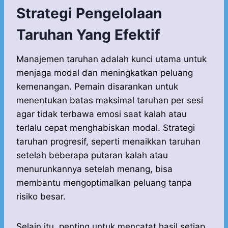
Strategi Pengelolaan
Taruhan Yang Efektif
Manajemen taruhan adalah kunci utama untuk
menjaga modal dan meningkatkan peluang
kemenangan. Pemain disarankan untuk
menentukan batas maksimal taruhan per sesi
agar tidak terbawa emosi saat kalah atau
terlalu cepat menghabiskan modal. Strategi
taruhan progresif, seperti menaikkan taruhan
setelah beberapa putaran kalah atau
menurunkannya setelah menang, bisa
membantu mengoptimalkan peluang tanpa
risiko besar.
Selain itu, penting untuk mencatat hasil setiap