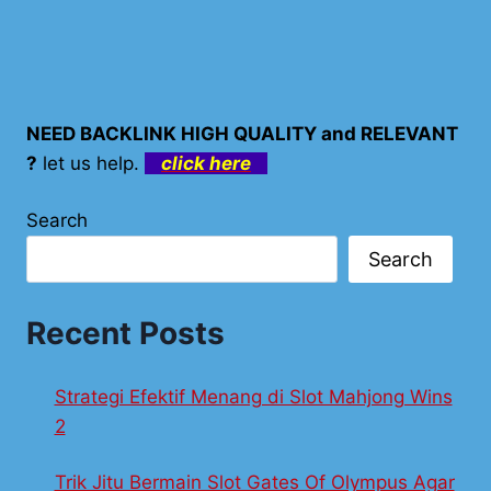
NEED BACKLINK HIGH QUALITY and RELEVANT
?
let us help.
click here
Search
Search
Recent Posts
Strategi Efektif Menang di Slot Mahjong Wins
2
Trik Jitu Bermain Slot Gates Of Olympus Agar