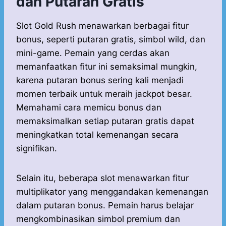
dan Putaran Gratis
Slot Gold Rush menawarkan berbagai fitur
bonus, seperti putaran gratis, simbol wild, dan
mini-game. Pemain yang cerdas akan
memanfaatkan fitur ini semaksimal mungkin,
karena putaran bonus sering kali menjadi
momen terbaik untuk meraih jackpot besar.
Memahami cara memicu bonus dan
memaksimalkan setiap putaran gratis dapat
meningkatkan total kemenangan secara
signifikan.
Selain itu, beberapa slot menawarkan fitur
multiplikator yang menggandakan kemenangan
dalam putaran bonus. Pemain harus belajar
mengkombinasikan simbol premium dan