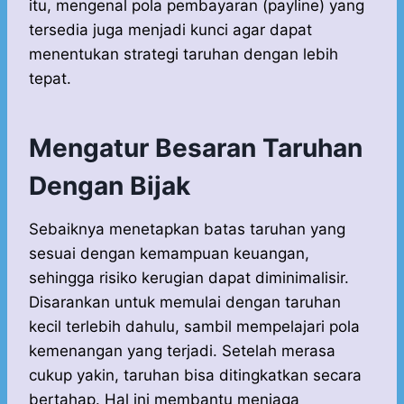
itu, mengenal pola pembayaran (payline) yang
tersedia juga menjadi kunci agar dapat
menentukan strategi taruhan dengan lebih
tepat.
Mengatur Besaran Taruhan
Dengan Bijak
Sebaiknya menetapkan batas taruhan yang
sesuai dengan kemampuan keuangan,
sehingga risiko kerugian dapat diminimalisir.
Disarankan untuk memulai dengan taruhan
kecil terlebih dahulu, sambil mempelajari pola
kemenangan yang terjadi. Setelah merasa
cukup yakin, taruhan bisa ditingkatkan secara
bertahap. Hal ini membantu menjaga