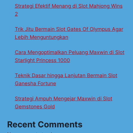
Strategi Efektif Menang di Slot Mahjong Wins
2
Trik Jitu Bermain Slot Gates Of Olympus Agar
Lebih Menguntungkan
Cara Mengoptimalkan Peluang Maxwin di Slot
Starlight Princess 1000
Teknik Dasar hingga Lanjutan Bermain Slot
Ganesha Fortune
Strategi Ampuh Mengejar Maxwin di Slot
Gemstones Gold
Recent Comments