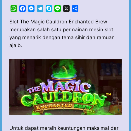
W
F
M
T
S
L
X
S
h
a
e
e
k
i
h
a
c
s
l
y
n
a
Slot The Magic Cauldron Enchanted Brew
t
e
s
e
p
e
r
merupakan salah satu permainan mesin slot
s
b
e
g
e
e
yang menarik dengan tema sihir dan ramuan
A
o
n
r
ajaib.
p
o
g
a
p
k
e
m
r
Untuk dapat meraih keuntungan maksimal dari