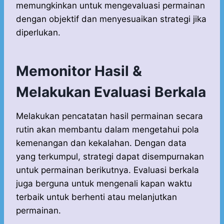
memungkinkan untuk mengevaluasi permainan
dengan objektif dan menyesuaikan strategi jika
diperlukan.
Memonitor Hasil &
Melakukan Evaluasi Berkala
Melakukan pencatatan hasil permainan secara
rutin akan membantu dalam mengetahui pola
kemenangan dan kekalahan. Dengan data
yang terkumpul, strategi dapat disempurnakan
untuk permainan berikutnya. Evaluasi berkala
juga berguna untuk mengenali kapan waktu
terbaik untuk berhenti atau melanjutkan
permainan.