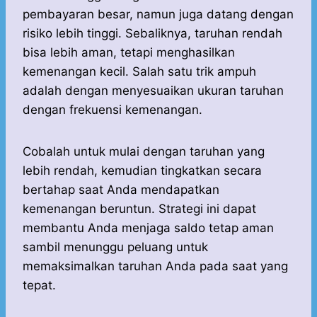
pembayaran besar, namun juga datang dengan
risiko lebih tinggi. Sebaliknya, taruhan rendah
bisa lebih aman, tetapi menghasilkan
kemenangan kecil. Salah satu trik ampuh
adalah dengan menyesuaikan ukuran taruhan
dengan frekuensi kemenangan.
Cobalah untuk mulai dengan taruhan yang
lebih rendah, kemudian tingkatkan secara
bertahap saat Anda mendapatkan
kemenangan beruntun. Strategi ini dapat
membantu Anda menjaga saldo tetap aman
sambil menunggu peluang untuk
memaksimalkan taruhan Anda pada saat yang
tepat.