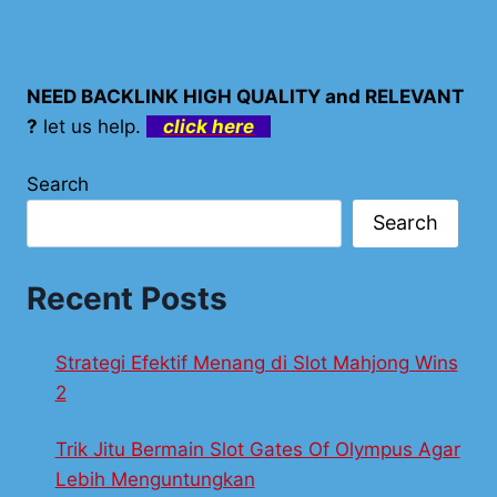
NEED BACKLINK HIGH QUALITY and RELEVANT
?
let us help.
click here
Search
Search
Recent Posts
Strategi Efektif Menang di Slot Mahjong Wins
2
Trik Jitu Bermain Slot Gates Of Olympus Agar
Lebih Menguntungkan