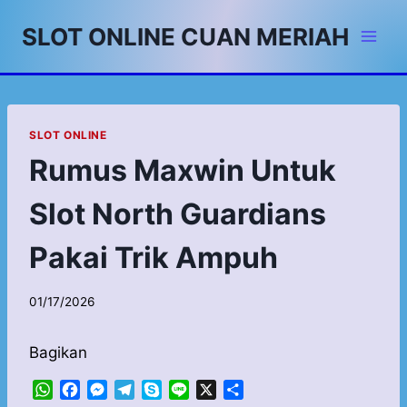
Skip
SLOT ONLINE CUAN MERIAH
to
content
SLOT ONLINE
Rumus Maxwin Untuk
Slot North Guardians
Pakai Trik Ampuh
01/17/2026
Bagikan
W
F
M
T
S
L
X
S