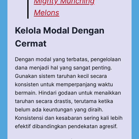
Mighty Munching
Melons
Kelola Modal Dengan
Cermat
Dengan modal yang terbatas, pengelolaan
dana menjadi hal yang sangat penting.
Gunakan sistem taruhan kecil secara
konsisten untuk memperpanjang waktu
bermain. Hindari godaan untuk menaikkan
taruhan secara drastis, terutama ketika
belum ada keuntungan yang diraih.
Konsistensi dan kesabaran sering kali lebih
efektif dibandingkan pendekatan agresif.