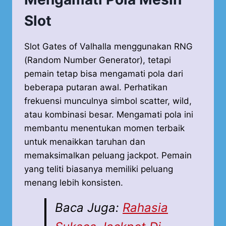
Slot
Slot Gates of Valhalla menggunakan RNG
(Random Number Generator), tetapi
pemain tetap bisa mengamati pola dari
beberapa putaran awal. Perhatikan
frekuensi munculnya simbol scatter, wild,
atau kombinasi besar. Mengamati pola ini
membantu menentukan momen terbaik
untuk menaikkan taruhan dan
memaksimalkan peluang jackpot. Pemain
yang teliti biasanya memiliki peluang
menang lebih konsisten.
Baca Juga:
Rahasia