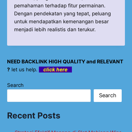
pemahaman terhadap fitur permainan.
Dengan pendekatan yang tepat, peluang
untuk mendapatkan kemenangan besar
menjadi lebih realistis dan terukur.
NEED BACKLINK HIGH QUALITY and RELEVANT
?
let us help.
click here
Search
Search
Recent Posts