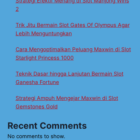
Strategi Efektif Menang di Slot Mahjong Wins
2
Trik Jitu Bermain Slot Gates Of Olympus Agar
Lebih Menguntungkan
Cara Mengoptimalkan Peluang Maxwin di Slot
Starlight Princess 1000
Teknik Dasar hingga Lanjutan Bermain Slot
Ganesha Fortune
Strategi Ampuh Mengejar Maxwin di Slot
Gemstones Gold
Recent Comments
No comments to show.