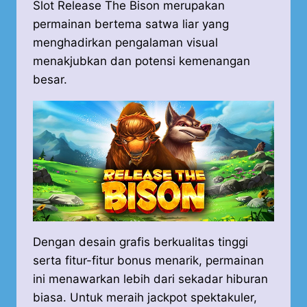
Slot Release The Bison merupakan
permainan bertema satwa liar yang
menghadirkan pengalaman visual
menakjubkan dan potensi kemenangan
besar.
Dengan desain grafis berkualitas tinggi
serta fitur-fitur bonus menarik, permainan
ini menawarkan lebih dari sekadar hiburan
biasa. Untuk meraih jackpot spektakuler,