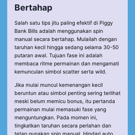
Bertahap
Salah satu tips jitu paling efektif di Piggy
Bank Bills adalah menggunakan spin
manual secara bertahap. Mulailah dengan
taruhan kecil hingga sedang selama 30-50
putaran awal. Tujuan fase ini adalah
membaca ritme permainan dan mengamati
kemunculan simbol scatter serta wild.
Jika mulai muncul kemenangan kecil
beruntun atau simbol penting sering terlihat
meski belum memicu bonus, itu pertanda
permainan mulai memasuki fase yang
menguntungkan. Pada momen ini,
tingkatkan taruhan secara perlahan dan
tetap gunakan spin manual. Hindari auto