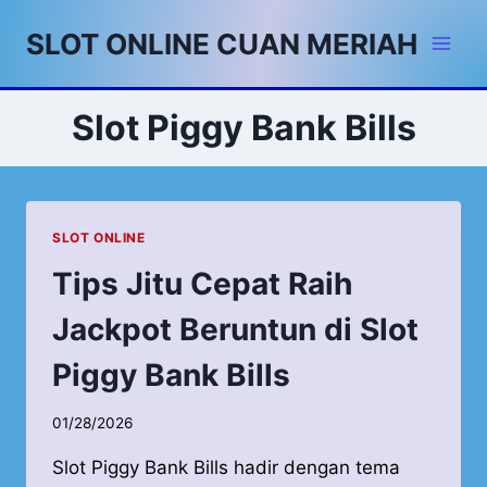
Skip
SLOT ONLINE CUAN MERIAH
to
content
Slot Piggy Bank Bills
SLOT ONLINE
Tips Jitu Cepat Raih
Jackpot Beruntun di Slot
Piggy Bank Bills
01/28/2026
Slot Piggy Bank Bills hadir dengan tema