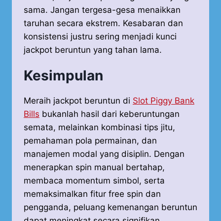
sama. Jangan tergesa-gesa menaikkan
taruhan secara ekstrem. Kesabaran dan
konsistensi justru sering menjadi kunci
jackpot beruntun yang tahan lama.
Kesimpulan
Meraih jackpot beruntun di
Slot Piggy Bank
Bills
bukanlah hasil dari keberuntungan
semata, melainkan kombinasi tips jitu,
pemahaman pola permainan, dan
manajemen modal yang disiplin. Dengan
menerapkan spin manual bertahap,
membaca momentum simbol, serta
memaksimalkan fitur free spin dan
pengganda, peluang kemenangan beruntun
dapat meningkat secara signifikan.