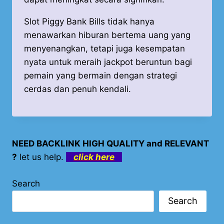
Slot Piggy Bank Bills tidak hanya
menawarkan hiburan bertema uang yang
menyenangkan, tetapi juga kesempatan
nyata untuk meraih jackpot beruntun bagi
pemain yang bermain dengan strategi
cerdas dan penuh kendali.
NEED BACKLINK HIGH QUALITY and RELEVANT
?
let us help.
click here
Search
Search