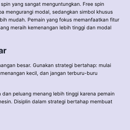
ee spin yang sangat menguntungkan. Free spin
a mengurangi modal, sedangkan simbol khusus
ih mudah. Pemain yang fokus memanfaatkan fitur
luang meraih kemenangan lebih tinggi dan modal
ar
angan besar. Gunakan strategi bertahap: mulai
kemenangan kecil, dan jangan terburu-buru
 dan peluang menang lebih tinggi karena pemain
esin. Disiplin dalam strategi bertahap membuat