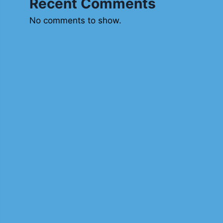
Recent Comments
No comments to show.