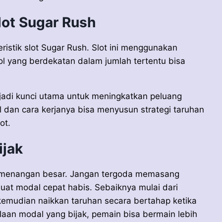
lot Sugar Rush
istik slot Sugar Rush. Slot ini menggunakan
ol yang berdekatan dalam jumlah tertentu bisa
enjadi kunci utama untuk meningkatkan peluang
dan cara kerjanya bisa menyusun strategi taruhan
ot.
ijak
kemenangan besar. Jangan tergoda memasang
uat modal cepat habis. Sebaiknya mulai dari
 kemudian naikkan taruhan secara bertahap ketika
an modal yang bijak, pemain bisa bermain lebih