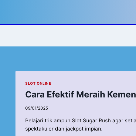
Skip
to
content
SLOT ONLINE
Cara Efektif Meraih Kemen
09/01/2025
Pelajari trik ampuh Slot Sugar Rush agar s
spektakuler dan jackpot impian.