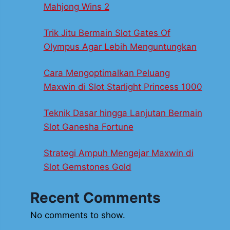
Mahjong Wins 2
Trik Jitu Bermain Slot Gates Of
Olympus Agar Lebih Menguntungkan
Cara Mengoptimalkan Peluang
Maxwin di Slot Starlight Princess 1000
Teknik Dasar hingga Lanjutan Bermain
Slot Ganesha Fortune
Strategi Ampuh Mengejar Maxwin di
Slot Gemstones Gold
Recent Comments
No comments to show.