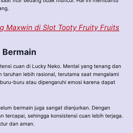
if saat fitur sedang tidak muncul. Hal ini membantu
ang.
 Maxwin di Slot Tooty Fruity Fruits
s Bermain
stensi cuan di Lucky Neko. Mental yang tenang dan
aruhan lebih rasional, terutama saat mengalami
erburu-buru atau dipengaruhi emosi karena dapat
elum bermain juga sangat dianjurkan. Dengan
an tercapai, sehingga konsistensi cuan lebih terjaga.
uktur dan aman.