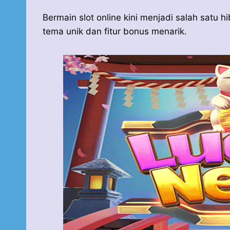
h
a
e
e
k
i
h
a
c
s
l
y
n
a
Bermain slot online kini menjadi salah satu 
t
e
s
e
p
e
r
tema unik dan fitur bonus menarik.
s
b
e
g
e
e
A
o
n
r
p
o
g
a
p
k
e
m
r