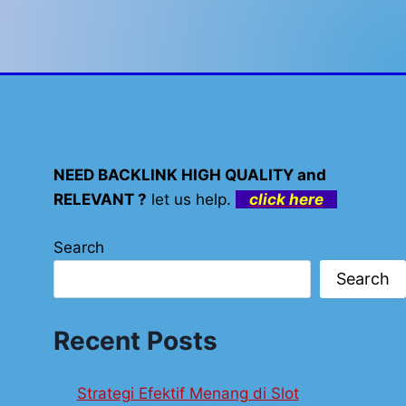
NEED BACKLINK HIGH QUALITY and
RELEVANT ?
let us help.
click here
Search
Search
Recent Posts
Strategi Efektif Menang di Slot