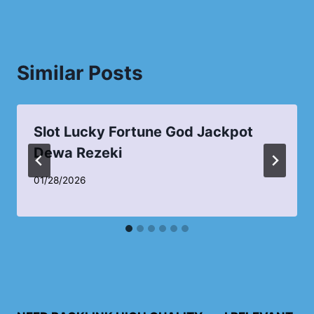
Similar Posts
Slot Lucky Fortune God Jackpot
Dewa Rezeki
01/28/2026