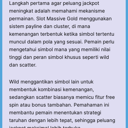
Langkah pertama agar peluang jackpot
meningkat adalah memahami mekanisme
permainan. Slot Massive Gold menggunakan
sistem payline dan cluster, di mana
kemenangan terbentuk ketika simbol tertentu
muncul dalam pola yang sesuai. Pemain perlu
mengetahui simbol mana yang memiliki nilai
tinggi dan peran simbol khusus seperti wild
dan scatter.
Wild menggantikan simbol lain untuk
membentuk kombinasi kemenangan,
sedangkan scatter biasanya memicu fitur free
spin atau bonus tambahan. Pemahaman ini
membantu pemain menentukan strategi
taruhan dengan lebih tepat, sehingga peluang