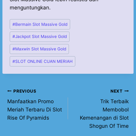
menguntungkan.
Post
#
Bermain Slot Massive Gold
Tags:
#
Jackpot Slot Massive Gold
#
Maxwin Slot Massive Gold
#
SLOT ONLINE CUAN MERIAH
Post
PREVIOUS
NEXT
Manfaatkan Promo
Trik Terbaik
navigation
Meriah Terbaru Di Slot
Membobol
Rise Of Pyramids
Kemenangan di Slot
Shogun Of Time