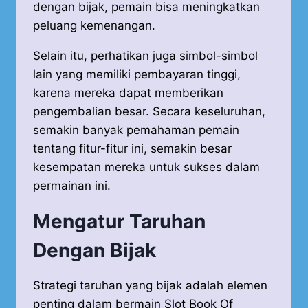
dengan bijak, pemain bisa meningkatkan
peluang kemenangan.
Selain itu, perhatikan juga simbol-simbol
lain yang memiliki pembayaran tinggi,
karena mereka dapat memberikan
pengembalian besar. Secara keseluruhan,
semakin banyak pemahaman pemain
tentang fitur-fitur ini, semakin besar
kesempatan mereka untuk sukses dalam
permainan ini.
Mengatur Taruhan
Dengan Bijak
Strategi taruhan yang bijak adalah elemen
penting dalam bermain Slot Book Of