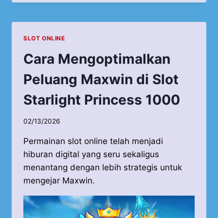
SLOT ONLINE
Cara Mengoptimalkan
Peluang Maxwin di Slot
Starlight Princess 1000
02/13/2026
Permainan slot online telah menjadi
hiburan digital yang seru sekaligus
menantang dengan lebih strategis untuk
mengejar Maxwin.