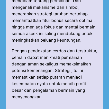
mendalam tentang permainan. Dari
mengenali mekanisme dan simbol,
menerapkan strategi taruhan bertahap,
memanfaatkan fitur bonus secara optimal,
hingga menjaga fokus dan mental bermain,
semua aspek ini saling mendukung untuk
meningkatkan peluang keuntungan.
Dengan pendekatan cerdas dan terstruktur,
pemain dapat menikmati permainan
dengan aman sekaligus memaksimalkan
potensi kemenangan. Strategi jitu ini
memastikan setiap putaran menjadi
kesempatan nyata untuk meraih profit
besar dan pengalaman bermain yang
menyenangkan.