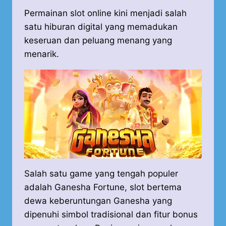
Permainan slot online kini menjadi salah
satu hiburan digital yang memadukan
keseruan dan peluang menang yang
menarik.
Salah satu game yang tengah populer
adalah Ganesha Fortune, slot bertema
dewa keberuntungan Ganesha yang
dipenuhi simbol tradisional dan fitur bonus