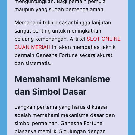
menguntungkan. Bagi pemain pemula
maupun yang sudah berpengalaman.
Memahami teknik dasar hingga lanjutan
sangat penting untuk meningkatkan
peluang kemenangan. Artikel
SLOT ONLINE
CUAN MERIAH
ini akan membahas teknik
bermain Ganesha Fortune secara akurat
dan sistematis.
Memahami Mekanisme
dan Simbol Dasar
Langkah pertama yang harus dikuasai
adalah memahami mekanisme dasar dan
simbol permainan. Ganesha Fortune
biasanya memiliki 5 gulungan dengan