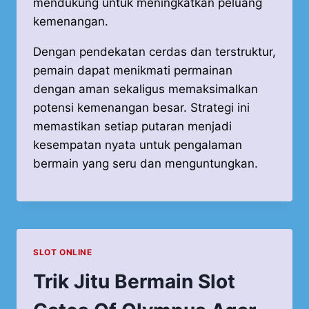
mendukung untuk meningkatkan peluang
kemenangan.
Dengan pendekatan cerdas dan terstruktur,
pemain dapat menikmati permainan
dengan aman sekaligus memaksimalkan
potensi kemenangan besar. Strategi ini
memastikan setiap putaran menjadi
kesempatan nyata untuk pengalaman
bermain yang seru dan menguntungkan.
SLOT ONLINE
Trik Jitu Bermain Slot