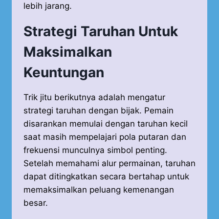
lebih jarang.
Strategi Taruhan Untuk
Maksimalkan
Keuntungan
Trik jitu berikutnya adalah mengatur
strategi taruhan dengan bijak. Pemain
disarankan memulai dengan taruhan kecil
saat masih mempelajari pola putaran dan
frekuensi munculnya simbol penting.
Setelah memahami alur permainan, taruhan
dapat ditingkatkan secara bertahap untuk
memaksimalkan peluang kemenangan
besar.