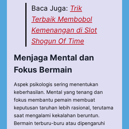
Baca Juga:
Trik
Terbaik Membobol
Kemenangan di Slot
Shogun Of Time
Menjaga Mental dan
Fokus Bermain
Aspek psikologis sering menentukan
keberhasilan. Mental yang tenang dan
fokus membantu pemain membuat
keputusan taruhan lebih rasional, terutama
saat mengalami kekalahan beruntun.
Bermain terburu-buru atau dipengaruhi