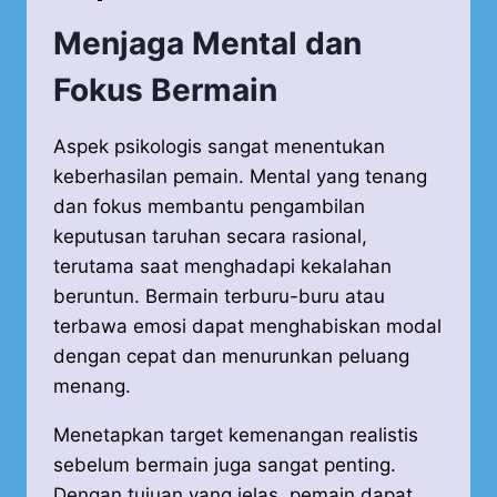
Menjaga Mental dan
Fokus Bermain
Aspek psikologis sangat menentukan
keberhasilan pemain. Mental yang tenang
dan fokus membantu pengambilan
keputusan taruhan secara rasional,
terutama saat menghadapi kekalahan
beruntun. Bermain terburu-buru atau
terbawa emosi dapat menghabiskan modal
dengan cepat dan menurunkan peluang
menang.
Menetapkan target kemenangan realistis
sebelum bermain juga sangat penting.
Dengan tujuan yang jelas, pemain dapat