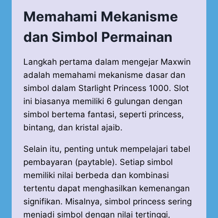
Memahami Mekanisme
dan Simbol Permainan
Langkah pertama dalam mengejar Maxwin
adalah memahami mekanisme dasar dan
simbol dalam Starlight Princess 1000. Slot
ini biasanya memiliki 6 gulungan dengan
simbol bertema fantasi, seperti princess,
bintang, dan kristal ajaib.
Selain itu, penting untuk mempelajari tabel
pembayaran (paytable). Setiap simbol
memiliki nilai berbeda dan kombinasi
tertentu dapat menghasilkan kemenangan
signifikan. Misalnya, simbol princess sering
menjadi simbol dengan nilai tertinggi,