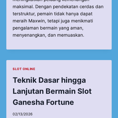
maksimal. Dengan pendekatan cerdas dan
terstruktur, pemain tidak hanya dapat
meraih Maxwin, tetapi juga menikmati
pengalaman bermain yang aman,
menyenangkan, dan memuaskan.
SLOT ONLINE
Teknik Dasar hingga
Lanjutan Bermain Slot
Ganesha Fortune
02/13/2026