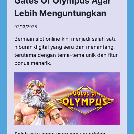
Gates Of Olympus Agar
Lebih Menguntungkan
02/13/2026
Bermain slot online kini menjadi salah satu
hiburan digital yang seru dan menantang,
terutama dengan tema-tema unik dan fitur
bonus menarik.
Salah satu game yang populer adalah