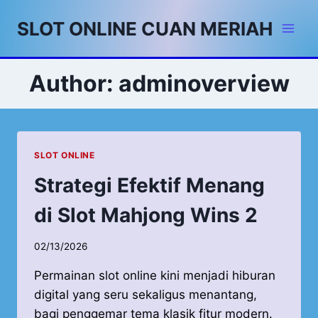
Skip
SLOT ONLINE CUAN MERIAH
to
content
Author: adminoverview
SLOT ONLINE
Strategi Efektif Menang
di Slot Mahjong Wins 2
02/13/2026
Permainan slot online kini menjadi hiburan
digital yang seru sekaligus menantang,
bagi penggemar tema klasik fitur modern.