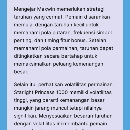
Mengejar Maxwin memerlukan strategi
taruhan yang cermat. Pemain disarankan
memulai dengan taruhan kecil untuk
memahami pola putaran, frekuensi simbol
penting, dan timing fitur bonus. Setelah
memahami pola permainan, taruhan dapat
ditingkatkan secara bertahap untuk
memaksimalkan peluang kemenangan
besar.
Selain itu, perhatikan volatilitas permainan.
Starlight Princess 1000 memiliki volatilitas
tinggi, yang berarti kemenangan besar
mungkin jarang muncul tetapi nilainya
signifikan. Menyesuaikan besaran taruhan
dengan volatilitas ini membantu pemain